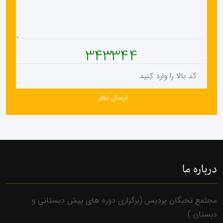
343344
درباره ما
مجتمع نخبگان پردیس (برگزاری دوره های پیش دبستانی و
دبستان )